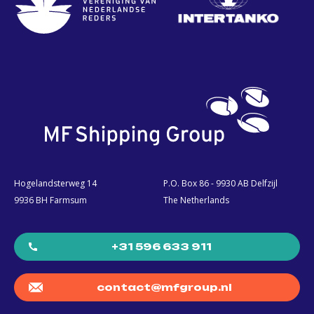
Hogelandsterweg 14
P.O. Box 86 - 9930 AB Delfzijl
9936 BH Farmsum
The Netherlands
+31 596 633 911
contact@mfgroup.nl