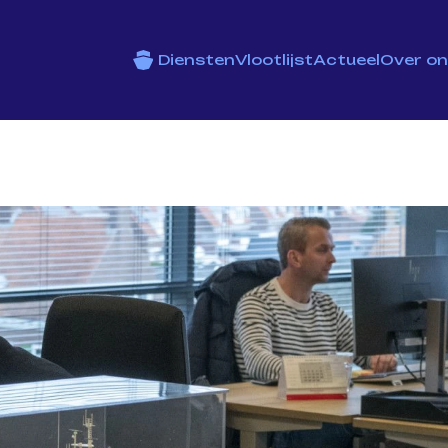
Diensten
Vlootlijst
Actueel
Over o